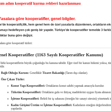
ım adım kooperatif kurma rehberi hazırlanması
Yasalara göre kooperatifler, genel bilgiler.
e’de kooperatifçilik, hem genel hem de özel yasalarla düzenlenen, ortakların ek
amayı hedefleyen çok geniş bir yapıdır. Türkiye'de kooperatifler temelde
3 farkl
ıklar buna göre değişir.
alara göre kooperatif türleri:
enel Kooperatifler (1163 Sayılı Kooperatifler Kanunu)
'deki kooperatiflerin büyük çoğunluğu bu kanuna tabidir. Eğer özel bir kanun hükmü yoksa, tü
ilir.
Bağlı Olduğu Kurum:
Genellikle
Ticaret Bakanlığı
(Tarım dışı olanlar).
Öne Çıkan Türler:
Konut Yapı Kooperatifleri:
Ortaklarını konut sahibi yapmak amacıyla kurulur.
Tüketim Kooperatifleri:
Ortakların gıda ve ihtiyaç maddelerini uygun fiyata almasını
İşletme Kooperatifleri:
Belirli bir iş sahasını (örneğin bir sanayi sitesini) yönetmek i
Kadın Girişimi Üretim ve İşletme Kooperatifleri:
Kadınların emeğini değerlendirmek
yapılardır.