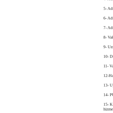
5- Ad
6- Ad
7- Ad
8- Vak
9- Uz
10- D
11- Va
12-Han
13- U
14- P
15- Ko
hizmet