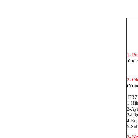
1- Pr
Yönet
2- Ol
(Yöne
ERZİ
1-Hil
2-Ayt
3-Uğu
4-Eng
5-Sü
3- Ne