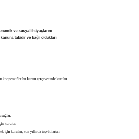
onomik ve sosyal ihtiyaçlarını
ı kanuna
tabidir ve bağlı oldukları
m kooperatifler bu kanun çerçevesinde kurulur
 sağlar.
çin kurulur.
 için kurulan, son yıllarda teşviki artan