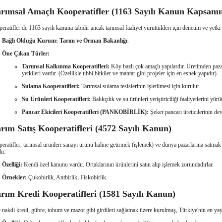
arımsal Amaçlı Kooperatifler (1163 Sayılı Kanun Kapsamı
ratifler de 1163 sayılı kanuna tabidir ancak tarımsal faaliyet yürüttükleri için denetim ve yetki 
Bağlı Olduğu Kurum:
Tarım ve Orman Bakanlığı
.
Öne Çıkan Türler:
Tarımsal Kalkınma Kooperatifleri:
Köy bazlı çok amaçlı yapılardır. Üretimden pa
yetkileri vardır. (Özellikle tıbbi bitkiler ve mantar gibi projeler için en esnek yapıdır).
Sulama Kooperatifleri:
Tarımsal sulama tesislerinin işletilmesi için kurulur.
Su Ürünleri Kooperatifleri:
Balıkçılık ve su ürünleri yetiştiriciliği faaliyetlerini yürüt
Pancar Ekicileri Kooperatifleri (PANKOBİRLİK):
Şeker pancarı üreticilerinin d
arım Satış Kooperatifleri (4572 Sayılı Kanun)
eratifler, tarımsal ürünleri sanayi ürünü haline getirmek (işlemek) ve dünya pazarlarına satmak
ır.
Özelliği:
Kendi özel kanunu vardır. Ortaklarının ürünlerini satın alıp işlemek zorundadırlar.
Örnekler:
Çukobirlik, Antbirlik, Fiskobirlik.
arım Kredi Kooperatifleri (1581 Sayılı Kanun)
e nakdi kredi, gübre, tohum ve mazot gibi girdileri sağlamak üzere kurulmuş, Türkiye'nin en yayg