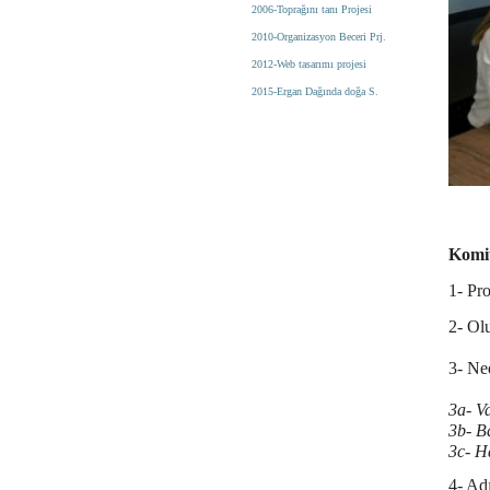
2006-Toprağını tanı Projesi
2010-Organizasyon Beceri Prj.
2012-Web tasarımı projesi
2015-Ergan Dağında doğa S.
Komit
1- Pro
2- Ol
3- Ne
3a- Va
3b- B
3c- Ha
4- Ad