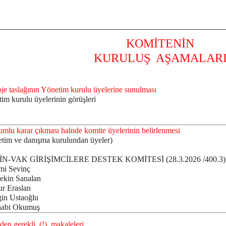
KOMİTENİN
KURULUŞ AŞAMALAR
oje taslağının Yönetim kurulu üyelerine sunulması
im kurulu üyelerinin görüşleri
umlu karar çıkması halnde komite üyelerinin belirlenmesi
tim ve danışma kurulundan üyeler)
N-VAK GİRİŞİMCİLERE DESTEK KOMİTESİ (28.3.2026 /400.3)
mi Sevinç
ekin Sanalan
r Eraslan
in Ustaoğlu
habi Okumuş
den gerekli (!) makaleleri