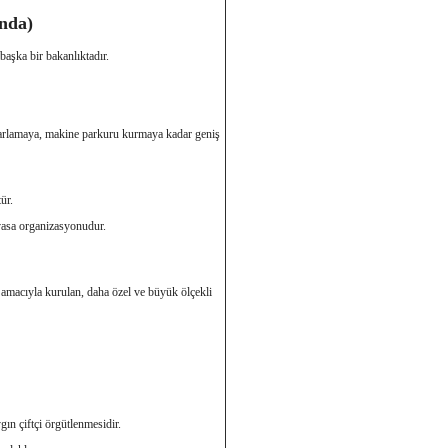
nda)
başka bir bakanlıktadır.
zarlamaya, makine parkuru kurmaya kadar geniş
ür.
evasa organizasyonudur.
 amacıyla kurulan, daha özel ve büyük ölçekli
ın çiftçi örgütlenmesidir.