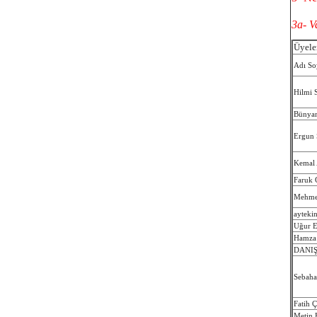
3a- V
Üyeler
Adı So
Hilmi
Bünya
Ergun 
Kemal
Faruk 
Mehmet
ayteki
Uğur E
Hamza 
DANIŞ
Sebaha
Fatih 
Metin 