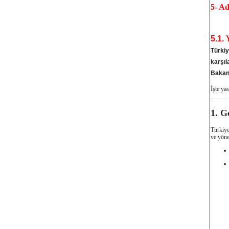
5- Ad
5.1. 
Türkiy
karşıl
Bakanl
İşte yas
1. G
Türkiye
ve yönet