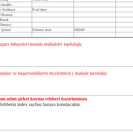
Ustaoğlu
 Yerlikaya
İl zel idare
i Okumuş
Kartal
Demirci
 Çetinel
Erdemer mob.
ERDAV
aşarı hikayeleri konulu makaleler topluluğu
atalar ve başarısızlıkların incelenmesi ( makale tarzında)
ım adım şirket kurma rehberi hazırlanması
Rehberin index sayfası buraya konulacaktır.