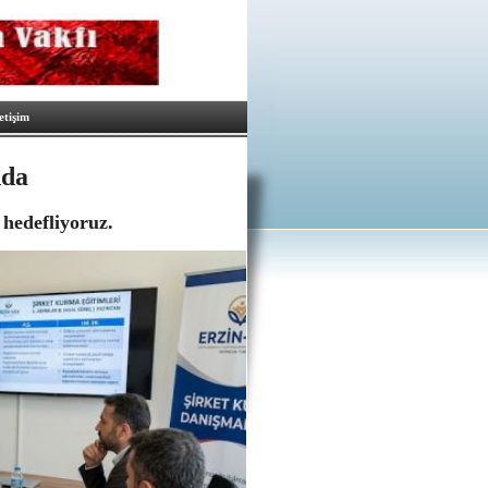
letişim
nda
 hedefliyoruz.