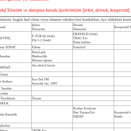
akıf Yönetim ve danışma kurulu üyelerimizin Şirket, dernek, kooperatif, 
imizin, bugün faal olsun veya olmasın eskiden beri kurdukları, üye oldukları kurulu
Şirket
Dernek
yadı
Kooperatif 
Deneyimi
Deneyimi
ERAYKUD (fesh)
E-TUR ltd (fesh)
 SEVİNÇ
TRAC-Erz.
Elit 1-2 (fesh)
Hasta hakları
min SONAT
Fidem
Ermufod
Petrol şirk.
Sanalan
Madencilik
Mermer işleme
Ata sürücü kursu
 AKDaĞ
Günay
İnci-Tek FM
 Arabacı
Seracılık faa. 1995
n Sanalan
raslan
Özyıldırım
Özcam
MA K.
Kızılay-Erzincan
İlim Yayma-Erz.
Kooperatif 
ttin Karanlık
ERDAV
Kitabı
Çakırbay
Bektaş
TKDK-Erz.