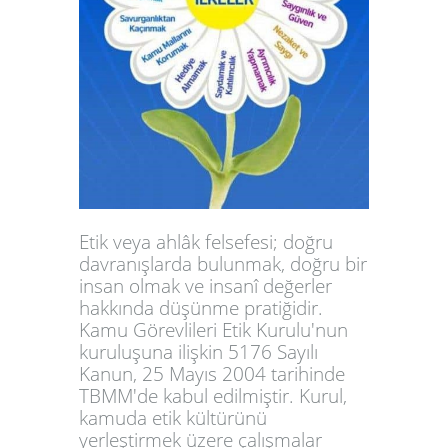
Etik veya ahlâk felsefesi; doğru
davranışlarda bulunmak, doğru bir
insan olmak ve insanî değerler
hakkında düşünme pratiğidir.
Kamu Görevlileri Etik Kurulu'nun
kuruluşuna ilişkin 5176 Sayılı
Kanun, 25 Mayıs 2004 tarihinde
TBMM'de kabul edilmiştir. Kurul,
kamuda etik kültürünü
yerleştirmek üzere çalışmalar