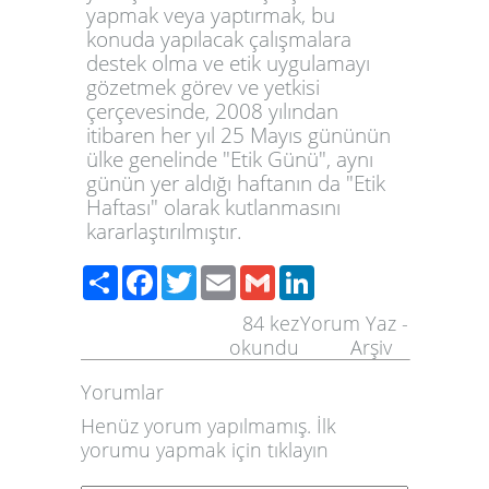
yapmak veya yaptırmak, bu
konuda yapılacak çalışmalara
destek olma ve etik uygulamayı
gözetmek görev ve yetkisi
çerçevesinde, 2008 yılından
itibaren her yıl 25 Mayıs gününün
ülke genelinde "Etik Günü", aynı
günün yer aldığı haftanın da "Etik
Haftası" olarak kutlanmasını
kararlaştırılmıştır.
Share
Facebook
Twitter
Email
Gmail
LinkedIn
84
kez
Yorum Yaz
-
okundu
Arşiv
Yorumlar
Henüz yorum yapılmamış. İlk
yorumu yapmak için
tıklayın