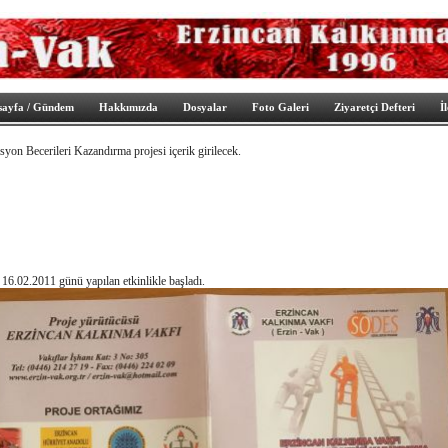
sayfa / Gündem
Hakkımızda
Dosyalar
Foto Galeri
Ziyaretçi Defteri
İ
yon Becerileri Kazandırma projesi içerik girilecek.
16.02.2011 günü yapılan etkinlikle başladı.